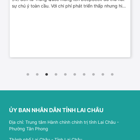
sự chú ý toàn cầu. Với chi phí phát triển thấp nhưng hiệu
quả vượt trội, DeepSeek đang trở thành đối thủ đáng
gờm của các ông lớn công nghệ như OpenAI và Google.
ỦY BAN NHÂN DÂN TỈNH LAI CHÂU
Địa chỉ: Trung tâm Hành chính chính trị tỉnh Lai Châu -
Phường Tân Phong
Thành phố Lai Châu - Tỉnh Lai Châu.