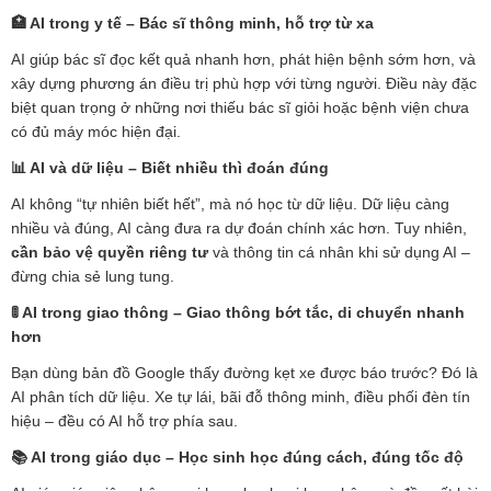
🏥
AI trong y tế – Bác sĩ thông minh, hỗ trợ từ xa
AI giúp bác sĩ đọc kết quả nhanh hơn, phát hiện bệnh sớm hơn, và
xây dựng phương án điều trị phù hợp với từng người. Điều này đặc
biệt quan trọng ở những nơi thiếu bác sĩ giỏi hoặc bệnh viện chưa
có đủ máy móc hiện đại.
📊
AI và dữ liệu – Biết nhiều thì đoán đúng
AI không “tự nhiên biết hết”, mà nó học từ dữ liệu. Dữ liệu càng
nhiều và đúng, AI càng đưa ra dự đoán chính xác hơn. Tuy nhiên,
cần bảo vệ quyền riêng tư
và thông tin cá nhân khi sử dụng AI –
đừng chia sẻ lung tung.
🚦
AI trong giao thông – Giao thông bớt tắc, di chuyển nhanh
hơn
Bạn dùng bản đồ Google thấy đường kẹt xe được báo trước? Đó là
AI phân tích dữ liệu. Xe tự lái, bãi đỗ thông minh, điều phối đèn tín
hiệu – đều có AI hỗ trợ phía sau.
📚
AI trong giáo dục – Học sinh học đúng cách, đúng tốc độ