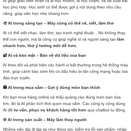
AI giúp giáo viên nhận ra ai học nhanh, ai học chậm, và đề xuất bài
học phù hợp. Học sinh có thể được gợi ý nội dung theo nhu cầu
riêng, giúp việc học nhẹ nhàng hơn.
🎨
AI trong sáng tạo – Máy cũng có thể vẽ, viết, làm thơ
AI có thể viết nhạc, làm thơ, tạo tranh nghệ thuật... Nó không thay
thế con người, mà là công cụ giúp nghệ sĩ và người sáng tạo
làm
nhanh hơn, thử ý tưởng mới dễ hơn.
🔐
AI và bảo mật – Bảo vệ dữ liệu của bạn
AI theo dõi và phát hiện các hành vi bất thường trong hệ thống máy
tính, giúp cảnh báo sớm khi có dấu hiệu bị tấn công mạng hoặc lừa
đảo trực tuyến.
🛍
️ AI trong mua sắm – Gợi ý đúng món bạn thích
Khi bạn mua hàng online và thấy quảng cáo đúng món bạn vừa
tìm, đó là AI phân tích thói quen mua sắm. Các công ty cũng dùng
AI để
tư vấn, phục vụ khách hàng tốt hơn
qua chatbot tự động.
⚙️
AI trong sản xuất – Máy làm thay người
Những việc lặp đi lặp lại như đóng gói, kiểm tra lỗi sản phẩm, nhập