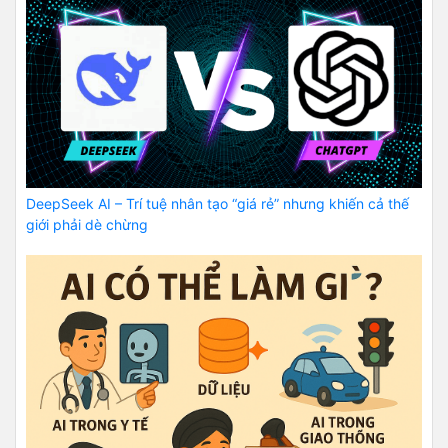
DeepSeek AI – Trí tuệ nhân tạo “giá rẻ” nhưng khiến cả thế
giới phải dè chừng