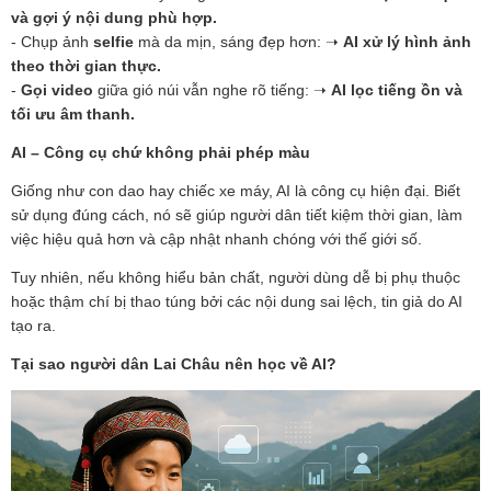
và gợi ý nội dung phù hợp.
- Chụp ảnh
selfie
mà da mịn, sáng đẹp hơn:
➝
AI xử lý hình ảnh
theo thời gian thực.
-
Gọi video
giữa gió núi vẫn nghe rõ tiếng:
➝
AI lọc tiếng ồn và
tối ưu âm thanh.
AI – Công cụ chứ không phải phép màu
Giống như con dao hay chiếc xe máy, AI là công cụ hiện đại. Biết
sử dụng đúng cách, nó sẽ giúp người dân tiết kiệm thời gian, làm
việc hiệu quả hơn và cập nhật nhanh chóng với thế giới số.
Tuy nhiên, nếu không hiểu bản chất, người dùng dễ bị phụ thuộc
hoặc thậm chí bị thao túng bởi các nội dung sai lệch, tin giả do AI
tạo ra.
Tại sao người dân Lai Châu nên học về AI?