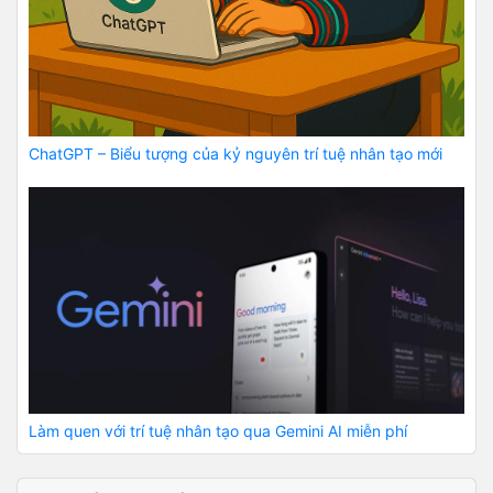
ChatGPT – Biểu tượng của kỷ nguyên trí tuệ nhân tạo mới
Làm quen với trí tuệ nhân tạo qua Gemini AI miễn phí