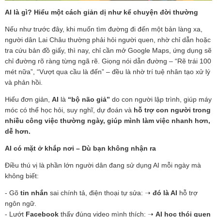
AI là gì? Hiểu một cách giản dị như kể chuyện đời thường
Nếu như trước đây, khi muốn tìm đường đi đến một bản làng xa,
người dân Lai Châu thường phải hỏi người quen, nhờ chỉ dẫn hoặc
tra cứu bản đồ giấy, thì nay, chỉ cần mở Google Maps, ứng dụng sẽ
chỉ đường rõ ràng từng ngã rẽ. Giọng nói dẫn đường – “Rẽ trái 100
mét nữa”, “Vượt qua cầu là đến” – đều là nhờ trí tuệ nhân tạo xử lý
và phản hồi.
Hiểu đơn giản,
AI
là
“bộ não giả”
do con người lập trình, giúp máy
móc có thể học hỏi, suy nghĩ, dự đoán và
hỗ trợ con người trong
nhiều công việc thường ngày, giúp mình làm việc nhanh hơn,
dễ hơn.
AI có mặt ở khắp nơi – Dù bạn không nhận ra
Điều thú vị là phần lớn người dân đang sử dụng AI mỗi ngày mà
không biết:
- Gõ
tin nhắn
sai chính tả, điện thoại tự sửa:
➝
đó là AI
hỗ trợ
ngôn ngữ.
- Lướt
Facebook
thấy đúng video mình thích:
➝
AI học thói quen