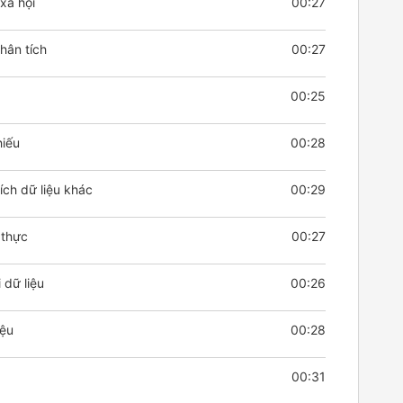
xã hội
00:27
hân tích
00:27
00:25
hiếu
00:28
ích dữ liệu khác
00:29
 thực
00:27
 dữ liệu
00:26
iệu
00:28
00:31