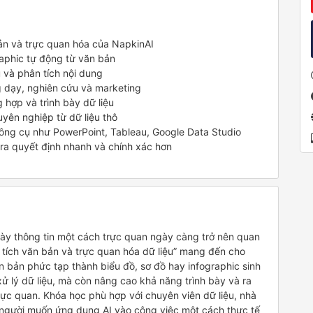
bản và trực quan hóa của NapkinAI
raphic tự động từ văn bản
 và phân tích nội dung
 dạy, nghiên cứu và marketing
g hợp và trình bày dữ liệu
yên nghiệp từ dữ liệu thô
công cụ như PowerPoint, Tableau, Google Data Studio
 ra quyết định nhanh và chính xác hơn
 bày thông tin một cách trực quan ngày càng trở nên quan
tích văn bản và trực quan hóa dữ liệu” mang đến cho
 bản phức tạp thành biểu đồ, sơ đồ hay infographic sinh
xử lý dữ liệu, mà còn nâng cao khả năng trình bày và ra
rực quan. Khóa học phù hợp với chuyên viên dữ liệu, nhà
 người muốn ứng dụng AI vào công việc một cách thực tế