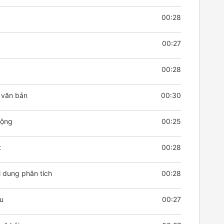
00:28
00:27
00:28
g văn bản
00:30
động
00:25
t
00:28
i dung phân tích
00:28
u
00:27